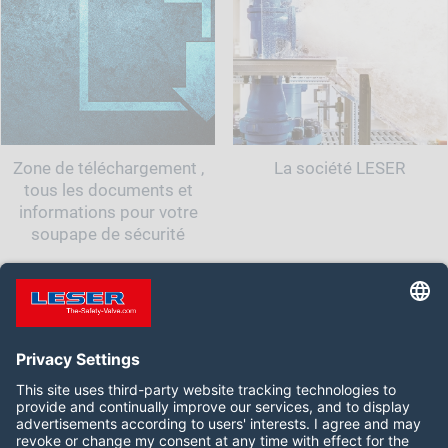
Zone de téléchargement ,
La société LESER
tous les documents et
informations pour votre
soupape de sécurité
Suivez-nous :
LinkedIn
YouTube